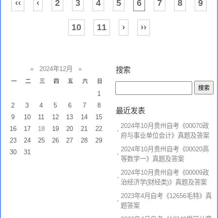
‹‹
‹
2
3
4
5
6
7
8
9
10
11
›
››
«
2024年12月
»
搜索
一
二
三
四
五
六
日
1
2
3
4
5
6
7
8
最近发表
9
10
11
12
13
14
15
2024年10月贵州自考《00070政
16
17
18
19
20
21
22
府与事业单位会计》真题及答案
23
24
25
26
27
28
29
2024年10月贵州自考《00020高
30
31
等数学一》真题及答案
2024年10月贵州自考《00009政
治经济学(财经类)》真题及答案
2023年4月自考《12656毛特》真
题答案