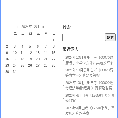
«
2024年12月
»
搜索
一
二
三
四
五
六
日
1
2
3
4
5
6
7
8
最近发表
9
10
11
12
13
14
15
2024年10月贵州自考《00070政
16
17
18
19
20
21
22
府与事业单位会计》真题及答案
23
24
25
26
27
28
29
2024年10月贵州自考《00020高
30
31
等数学一》真题及答案
2024年10月贵州自考《00009政
治经济学(财经类)》真题及答案
2023年4月自考《12656毛特》真
题答案
2023年4月自考《12340学前儿童
发展》真题答案