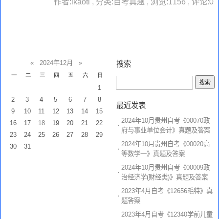
作者:ikaoti , 分类:自考真题 , 浏览:1156 , 评论:0
«
2024年12月
»
搜索
一
二
三
四
五
六
日
1
2
3
4
5
6
7
8
最近发表
9
10
11
12
13
14
15
2024年10月贵州自考《00070政
16
17
18
19
20
21
22
府与事业单位会计》真题及答案
23
24
25
26
27
28
29
2024年10月贵州自考《00020高
30
31
等数学一》真题及答案
2024年10月贵州自考《00009政
治经济学(财经类)》真题及答案
2023年4月自考《12656毛特》真
题答案
2023年4月自考《12340学前儿童