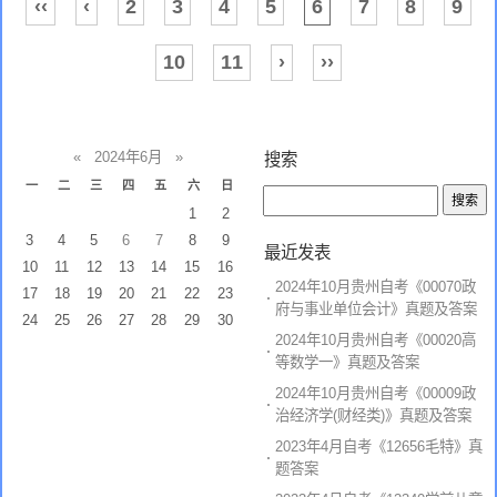
‹‹
‹
2
3
4
5
6
7
8
9
10
11
›
››
«
2024年6月
»
搜索
一
二
三
四
五
六
日
1
2
3
4
5
6
7
8
9
最近发表
10
11
12
13
14
15
16
2024年10月贵州自考《00070政
17
18
19
20
21
22
23
府与事业单位会计》真题及答案
24
25
26
27
28
29
30
2024年10月贵州自考《00020高
等数学一》真题及答案
2024年10月贵州自考《00009政
治经济学(财经类)》真题及答案
2023年4月自考《12656毛特》真
题答案